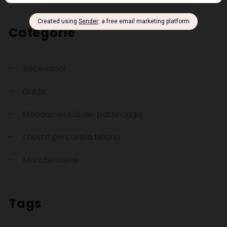
Categorie
Recensioni
Guida
I fondamentali del pattinaggio
I nostri percorsi a Milano
Manutenzione
Tags