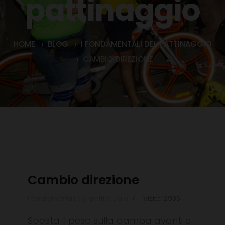
pattinaggio
HOME
BLOG
I FONDAMENTALI DEL PATTINAGGIO
CAMBIO DIREZIONE
Cambio direzione
I fondamentali del pattinaggio
Visite: 2935
Sposta il peso sulla gamba avanti e