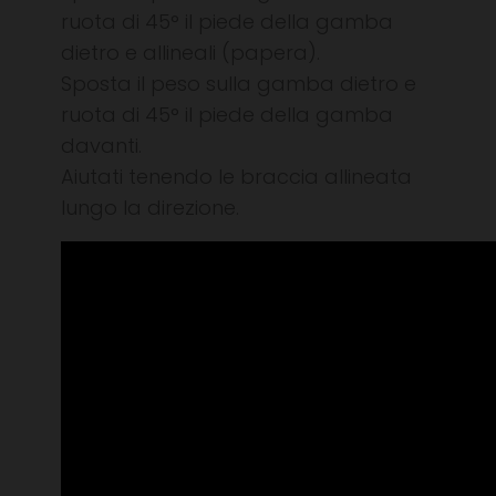
ruota di 45° il piede della gamba
dietro e allineali (papera).
Sposta il peso sulla gamba dietro e
ruota di 45° il piede della gamba
davanti.
Aiutati tenendo le braccia allineata
lungo la direzione.