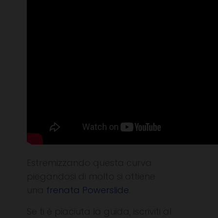
Estremizzando questa curva
piegandosi di molto si ottiene
una
frenata Powerslide
.
Se ti è piaciuta la guida, iscriviti al