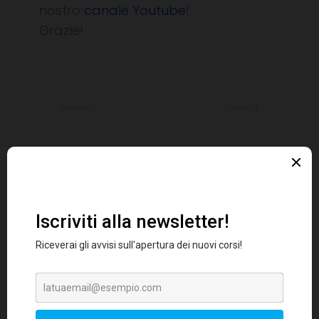
nostro
canale Youtube
!
Grazie!
Indietro
Avanti