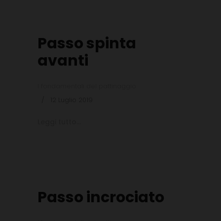
Passo spinta
avanti
I fondamentali del pattinaggio
12 Luglio 2019
Leggi tutto...
Passo incrociato