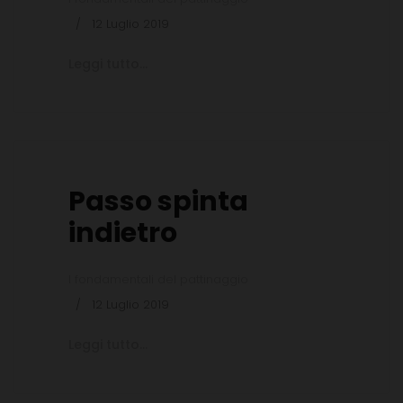
12 Luglio 2019
Leggi tutto...
Passo spinta
indietro
I fondamentali del pattinaggio
12 Luglio 2019
Leggi tutto...