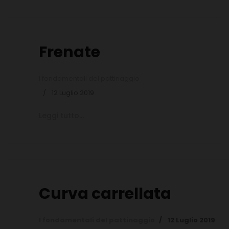
Frenate
I fondamentali del pattinaggio
12 Luglio 2019
Leggi tutto...
Curva carrellata
I fondamentali del pattinaggio
12 Luglio 2019