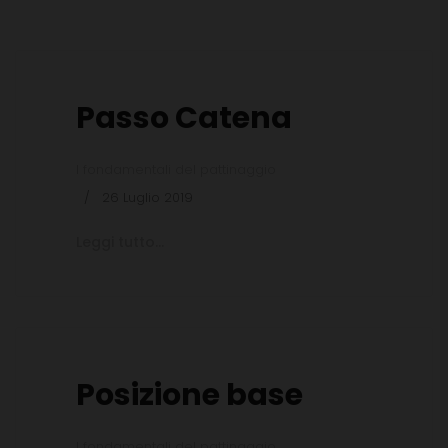
Passo Catena
I fondamentali del pattinaggio
26 Luglio 2019
Leggi tutto...
Posizione base
I fondamentali del pattinaggio