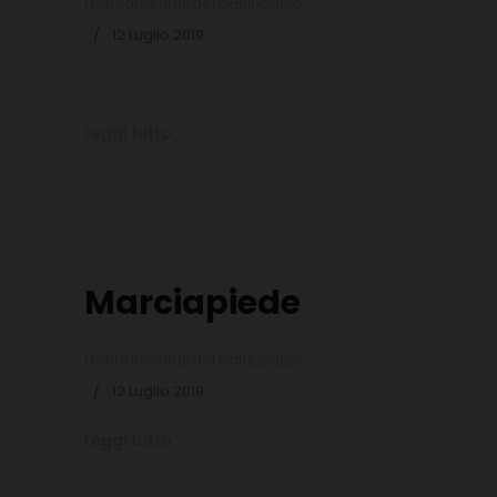
I fondamentali del pattinaggio
12 Luglio 2019
Leggi tutto...
Marciapiede
I fondamentali del pattinaggio
12 Luglio 2019
Leggi tutto...