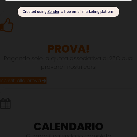
PROVA!
Pagando solo la quota associativa di 25€ puoi
provare i nostri corsi
Iscriviti alla prova
CALENDARIO
Guarda il calendario completo