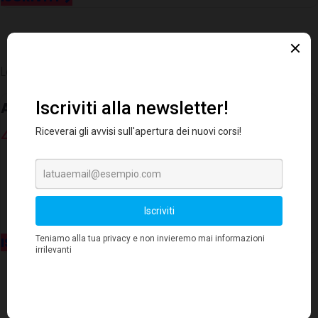
Le lezioni perse non si recuperano
ANNUALE
460.00€
Solo per Bande Nere e Bovisa
25 lezioni, 37,5 ore, da 12 a 17 anni
Frequenza Monosettimanale
ISCRIVITI