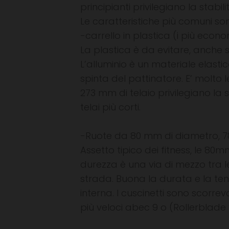
principianti privilegiano la stabil
Le caratteristiche più comuni so
-carrello in plastica (i più econ
La plastica è da evitare, anche
L’alluminio è un materiale elastic
spinta del pattinatore. E’ molto 
273 mm di telaio privilegiano la s
telai più corti.
-Ruote da 80 mm di diametro, 78
Assetto tipico dei fitness, le 8
durezza è una via di mezzo tra l
strada. Buona la durata e la te
interna. I cuscinetti sono scorre
più veloci abec 9 o (Rollerblade