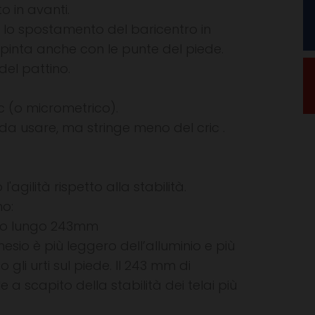
o in avanti.
di lo spostamento del baricentro in
 spinta anche con le punte del piede.
del pattino.
ic (o micrometrico).
 da usare, ma stringe meno del cric .
l'agilità rispetto alla stabilità.
no:
sio lungo 243mm
nesio è più leggero dell’alluminio e più
 gli urti sul piede. Il 243 mm di
 a scapito della stabilità dei telai più