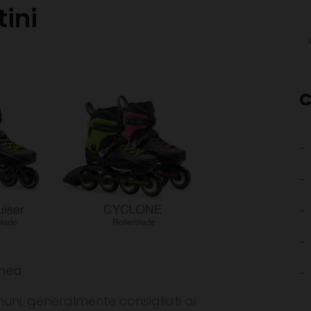
tini
C
inea
uni, generalmente consigliati ai