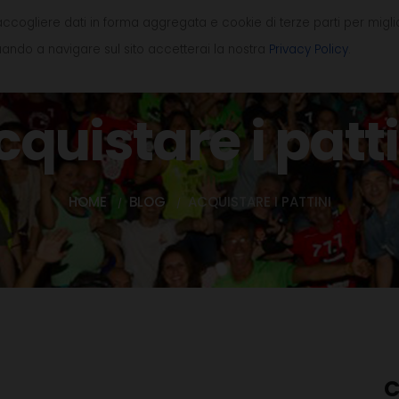
accogliere dati in forma aggregata e cookie di terze parti per migli
HOME
ASSOCIAZIONE
CORSI
ando a navigare sul sito accetterai la nostra
Privacy Policy
.
cquistare i patti
HOME
BLOG
ACQUISTARE I PATTINI
C