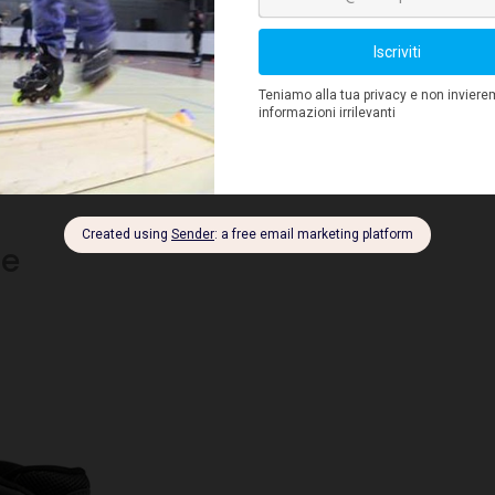
onsigli per gli
de