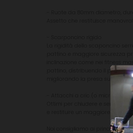
- Ruote da 80mm diametro, dure
Assetto che restituisce manovrabi
- Scarponcino rigido
La rigidità dello scaponcino ser
pattino e maggiore sicurezza pr
inclinazione come nei fitness man
pattino, distribuendo il peso in
migliorando la presa sul terreno
- Attacchi a cric (o micrometrico
Ottimi per chiudere e serrare pe
e restituire un maggiore controll
Noi consigliamo ai principianti e a