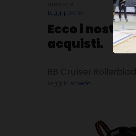
freeskate.
Leggi perchè
>
Ecco i nostri c
acquisti.
RB Cruiser Rollerbla
Leggi la
scheda
.