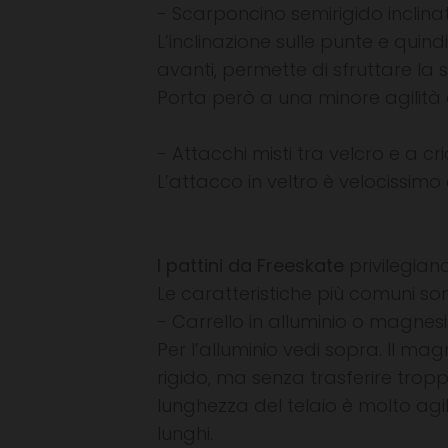
- Scarponcino semirigido inclinat
L’inclinazione sulle punte e quin
avanti, permette di sfruttare la
Porta però a una minore agilità 
- Attacchi misti tra velcro e a cr
L’attacco in veltro è velocissimo
I pattini da Freeskate
privilegiano 
Le caratteristiche più comuni so
- Carrello in alluminio o magne
Per l’alluminio vedi sopra. Il mag
rigido, ma senza trasferire troppo
lunghezza del telaio è molto agile
lunghi.