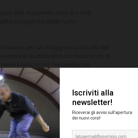
zza 85A, cuscinetti abec 9 o SG9
lità e longevità delle ruote.
ra il piede per un maggiore controllo del
evenendo le distorsioni. La mancanza di
tiene il baricentro nel centro del
 modo omogeneo su tutte e 4 le ruote,
.
).
rfettamente pianta del piede e caviglia
o del pattino.
 chi pattina in città i pattini da