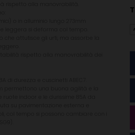
ità rispetto alla manovrabilità.
T
no:
omici) o in alluminio lungo 273mm
 se leggera si deforma col tempo.
o che attutisce gli urti, ma assorbe la
leggero.
tabilità rispetto alla manovrabilità dei
A di durezza e cuscinetti ABEC7.
0mm permettono una buona agilità e la
e ruote indoor e le durissime 85A da
nuta su pavimentazione esterna e
voli, col tempo si possono cambiare con i
 SG9).