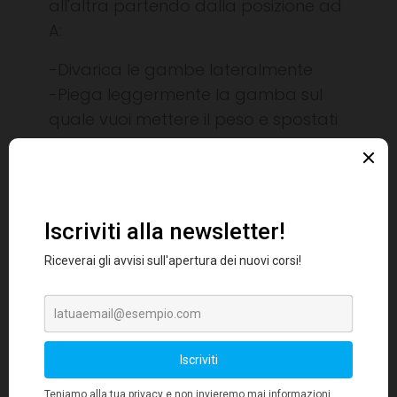
all'altra partendo dalla posizione ad
A:
-Divarica le gambe lateralmente
-Piega leggermente la gamba sul
quale vuoi mettere il peso e spostati
col busto fino a creare un
allineamento mento-ginocchio-
piede.
Prova una decina di volte per
gamba.
Se ti è piaciuta la guida, iscriviti al
nostro
canale Youtube
!
Grazie!