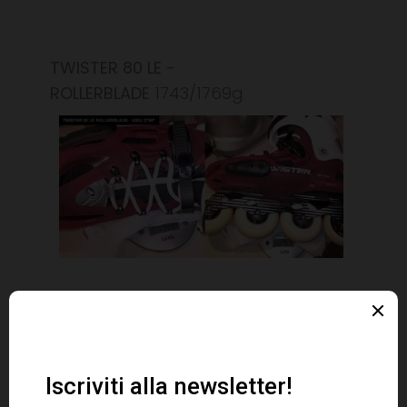
TWISTER 80 LE -
ROLLERBLADE
1743/1769g
NRK NOS - FILA SKATES
1600/1590g