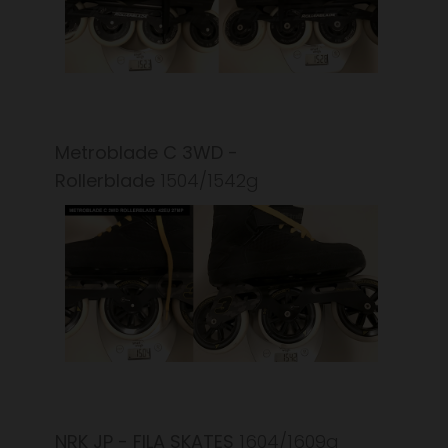
Metroblade C 3WD -
Rollerblade
1504/1542g
NRK JP - FILA SKATES
1604/1609g