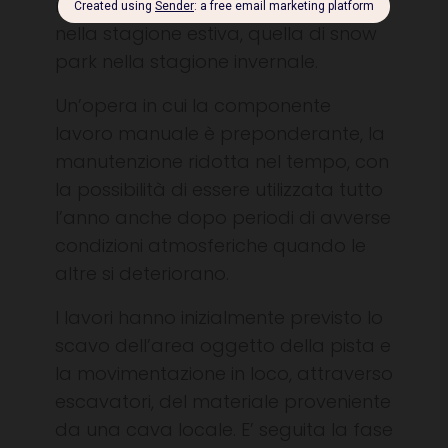
realizzazione di piste di questo tipo
nella stagione estiva, quella di snow
park nella stagione invernale.
Un’opera in cui la componente
lavoro manuale è preponderante, la
manutenzione ridotta nel tempo, con
la possibilità di essere utilizzata tutto
l’anno anche dopo periodi di avverse
condizioni atmosferiche quando le
altre si deteriorano.
I lavori hanno inizialmente previsto lo
scavo dell’area oggetto della pista e
la movimentazione in loco, attraverso
escavatori, del materiale proveniente
da una cava locale. E’ seguita la fase