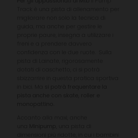
Per gli appassionati di Mtb
il Pump
Track è una pista di allenamento per
migliorare non solo la tecnica di
guida, ma anche per gestire le
proprie paure, insegna a utilizzare i
freni e a prendere davvero
confidenza con le due ruote.
Sulla
pista di Lainate, rigorosamente
dotati di caschetto, ci si potrà
sbizzarrire in questa pratica sportiva
in bici. Ma
si potrà frequentare la
pista anche con skate, roller e
monopattino.
Accanto alla maxi, anche
una
Minipump
, una pista di
dimensioni più ridotte, in cui i bambini