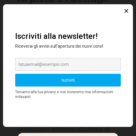
tecnici
La pista ha uno sviluppo lineare di
200mt e occupa, all’interno di un’area
recintata di 8000mq, una superficie di
2000mq. Il progetto è stato
sviluppato da Velosolutions, società
Svizzera specializzata nel settore e
leader mondiale delle piste per
Pump Track asfaltate. Il lay-out è
stato scelto dal Comune e realizzato
in circa 25, giorni durante l’estate,
dalla filiale Italiana della società con
sede a Merano.
Velosolution affianca all’attività di